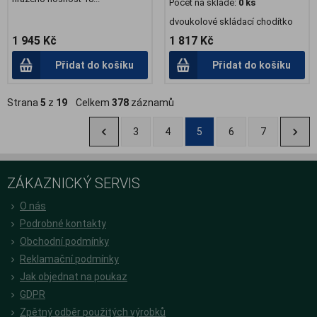
Počet na skladě:
0 ks
dvoukolové skládací chodítko
1 945 Kč
1 817 Kč
Přidat do košíku
Přidat do košíku
Strana
5
z
19
Celkem
378
záznamů
3
4
5
6
7
ZÁKAZNICKÝ SERVIS
O nás
Podrobné kontakty
Obchodní podmínky
Reklamační podmínky
Jak objednat na poukaz
GDPR
Zpětný odběr použitých výrobků