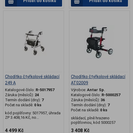
Přidat do košíku
Přidat do košíku
.
.
Chodítko čtyřkolové skládací
Chodítko čtyřkolové skládací
249 A
AT02009
Katalogové číslo:
R-5017957
Výrobce:
Antar Sp.
Záruka (měsíců):
24
Katalogové číslo:
R-5000257
Termín dodání (dny):
7
Záruka (měsíců):
36
Počet na skladě:
0 ks
Termín dodání (dny):
7
Počet na skladě:
0 ks
kód pojišťovny: 5017957, úhrada
ZP 3.408,16 Kč, no...
skládací, plně hrazeno
pojišťovnou, kód 5000257
4 499 Kč
3 408 Kč