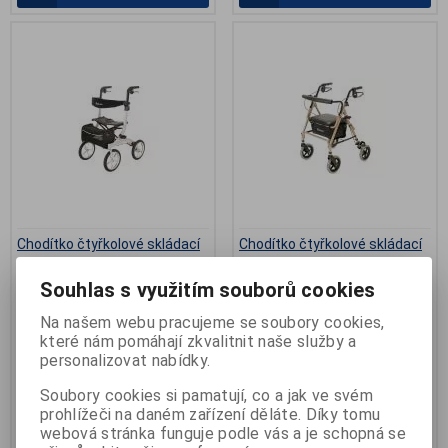
.
Chodítko čtyřkolové skládací
Chodítko čtyřkolové skládací
102 Offroad
103
Souhlas s využitím souborů cookies
Katalogové číslo:
R-5017960
Katalogové číslo:
R-5017956
Termín dodání (dny):
skladem
Záruka (měsíců):
24
Na našem webu pracujeme se soubory cookies,
Počet na skladě:
1 ks
Termín dodání (dny):
7
které nám pomáhají zkvalitnit naše služby a
Počet na skladě:
0 ks
kód VZP 5017960, úhrada ZP
personalizovat nabídky.
3.408,16 Kč, nosnost 12...
kód pojišťovny: 5017956, úhrada
ZP 3.408,16 Kč le...
Soubory cookies si pamatují, co a jak ve svém
8 999 Kč
3 949 Kč
prohlížeči na daném zařízení děláte. Díky tomu
webová stránka funguje podle vás a je schopná se
Přidat do košíku
Přidat do košíku