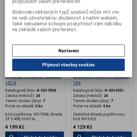
přizpůsobit vašim preferencím.
Blokování některých typů souborů může mít vliv
.
.
na vaši uživatelskou zkušenost s naším webem,
také nebudeme schopni poskytnout vám nabídku
na základě vašich preferencí.
Nastavení
Přijmout všechny cookies
Chodítko čtyřkolové skládací
Chodítko čtyřkolové skládací
103 A
104
Katalogové číslo:
R-5017958
Katalogové číslo:
R-5016551
Záruka (měsíců):
24
Záruka (měsíců):
24
Termín dodání (dny):
7
Termín dodání (dny):
7
Počet na skladě:
0 ks
Počet na skladě:
0 ks
kód pojišťovny: 5017958, úhrada
částečná úhrada pojišťovnou,
ZP 3.408,16 Kč le...
kód 5013322
4 199 Kč
4 129 Kč