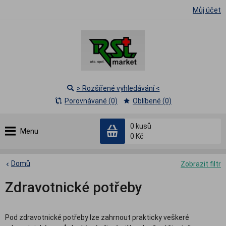
Můj účet
> Rozšířené vyhledávání <
Porovnávané (0)
Oblíbené (0)
0
kusů
Menu
0 Kč
Domů
Zobrazit filtr
Zdravotnické potřeby
Pod zdravotnické potřeby lze zahrnout prakticky veškeré