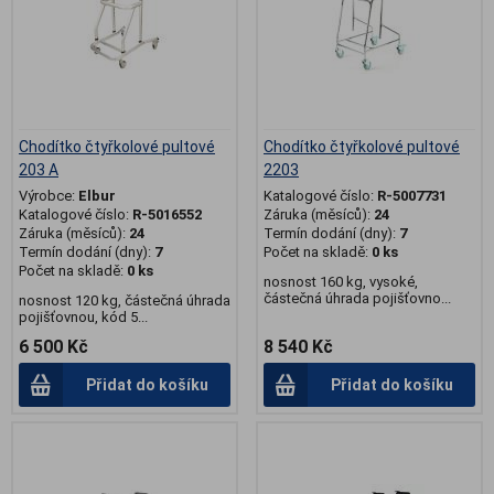
Chodítko čtyřkolové pultové
Chodítko čtyřkolové pultové
203 A
2203
Výrobce:
Elbur
Katalogové číslo:
R-5007731
Katalogové číslo:
R-5016552
Záruka (měsíců):
24
Záruka (měsíců):
24
Termín dodání (dny):
7
Termín dodání (dny):
7
Počet na skladě:
0 ks
Počet na skladě:
0 ks
nosnost 160 kg, vysoké,
částečná úhrada pojišťovno...
nosnost 120 kg, částečná úhrada
pojišťovnou, kód 5...
6 500 Kč
8 540 Kč
Přidat do košíku
Přidat do košíku
.
.