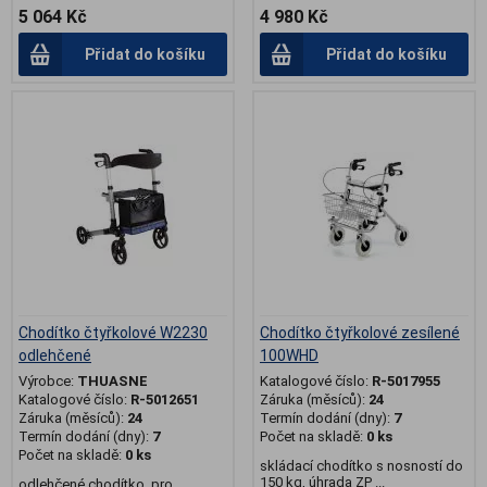
5 064 Kč
4 980 Kč
Přidat do košíku
Přidat do košíku
.
.
Chodítko čtyřkolové W2230
Chodítko čtyřkolové zesílené
odlehčené
100WHD
Výrobce:
THUASNE
Katalogové číslo:
R-5017955
Katalogové číslo:
R-5012651
Záruka (měsíců):
24
Záruka (měsíců):
24
Termín dodání (dny):
7
Termín dodání (dny):
7
Počet na skladě:
0 ks
Počet na skladě:
0 ks
skládací chodítko s nosností do
150 kg, úhrada ZP ...
odlehčené chodítko, pro