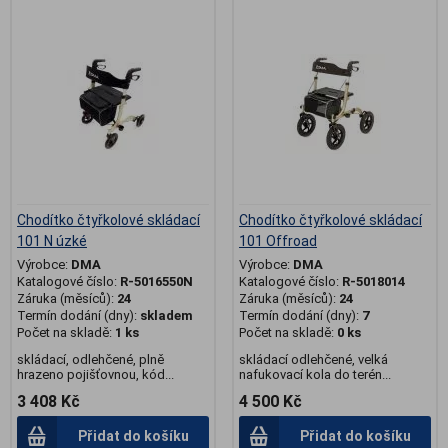
.
Chodítko čtyřkolové skládací
Chodítko čtyřkolové skládací
101 N úzké
101 Offroad
Výrobce:
DMA
Výrobce:
DMA
Katalogové číslo:
R-5016550N
Katalogové číslo:
R-5018014
Záruka (měsíců):
24
Záruka (měsíců):
24
Termín dodání (dny):
skladem
Termín dodání (dny):
7
Počet na skladě:
1 ks
Počet na skladě:
0 ks
skládací, odlehčené, plně
skládací odlehčené, velká
hrazeno pojišťovnou, kód...
nafukovací kola do terén...
3 408 Kč
4 500 Kč
Přidat do košíku
Přidat do košíku