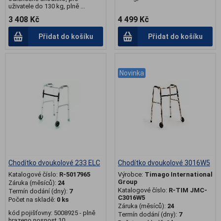
uživatele do 130 kg, plně ...
3 408 Kč
4 499 Kč
Přidat do košíku
Přidat do košíku
.
.
Novinka
Chodítko dvoukolové 233 ELC
Chodítko dvoukolové 3016W5
Katalogové číslo:
R-5017965
Výrobce:
Timago International
Group
Záruka (měsíců):
24
Katalogové číslo:
R-TIM JMC-
Termín dodání (dny):
7
C3016W5
Počet na skladě:
0 ks
Záruka (měsíců):
24
kód pojišťovny: 5008925 - plně
Termín dodání (dny):
7
hrazeno nosnost 10...