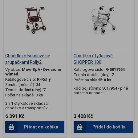
Chodítko čtyřkolové se
Chodítko čtyřkolové
stupačkami Rolly2
SHOPPER 100
Výrobce:
Movi SpA- Divisione
Katalogové číslo:
R-5017954
Wimed
Termín dodání (dny):
7
Katalogové číslo:
R-Rolly
Počet na skladě:
0 ks
Záruka (měsíců):
24
kód pojišťovny: 5017954 - plně
Termín dodání (dny):
7
hrazeno nosnost 1...
Počet na skladě:
0 ks
2 v 1 čtyřkolové skládací
chodítko a transportní v...
6 391 Kč
3 408 Kč
Přidat do košíku
Přidat do košíku