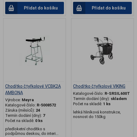
Přidat do košíku
Přidat do košíku
.
Chodítko čtyřkolové VCBK2A
Chodítko čtyřkolové VIKING
AMBONA
Katalogové číslo:
R-SRSIL600T
Termín dodání (dny):
skladem
Výrobce:
Meyra
Počet na skladě:
1 ks
Katalogové číslo:
R-5008572
Záruka (měsíců):
24
lehká hliníková konstrukce,
Termín dodání (dny):
7
nosnost do 150kg
Počet na skladě:
0 ks
předloketní chodítko s
podpůrnou deskou, do interi...