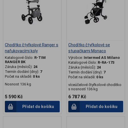
Chodítko čtyřkolové Ranger s
Chodítko čtyřkolové se
nafukovacími koly
stupačkami Monaco
Katalogové číslo:
R-TIM
Výrobce:
Intermed AS Milano
RANGER BK
Katalogové číslo:
R-RA-173
Záruka (měsíců):
24
Záruka (měsíců):
24
Termín dodání (dny):
7
Termín dodání (dny):
7
Počet na skladě:
0 ks
Počet na skladě:
0 ks
Nosnost 136 kg
víceúčelové čtyřkolové chodítko
s nosností 136 kg
5 590 Kč
6 787 Kč
Přidat do košíku
Přidat do košíku
.
.